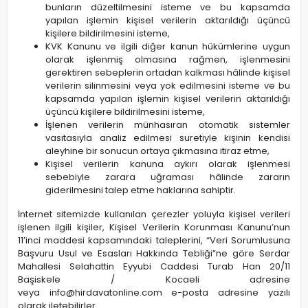
bunların düzeltilmesini isteme ve bu kapsamda
yapılan işlemin kişisel verilerin aktarıldığı üçüncü
kişilere bildirilmesini isteme,
KVK Kanunu ve ilgili diğer kanun hükümlerine uygun
olarak işlenmiş olmasına rağmen, işlenmesini
gerektiren sebeplerin ortadan kalkması hâlinde kişisel
verilerin silinmesini veya yok edilmesini isteme ve bu
kapsamda yapılan işlemin kişisel verilerin aktarıldığı
üçüncü kişilere bildirilmesini isteme,
İşlenen verilerin münhasıran otomatik sistemler
vasıtasıyla analiz edilmesi suretiyle kişinin kendisi
aleyhine bir sonucun ortaya çıkmasına itiraz etme,
Kişisel verilerin kanuna aykırı olarak işlenmesi
sebebiyle zarara uğraması hâlinde zararın
giderilmesini talep etme haklarına sahiptir.
İnternet sitemizde kullanılan çerezler yoluyla kişisel verileri
işlenen ilgili kişiler, Kişisel Verilerin Korunması Kanunu’nun
11’inci maddesi kapsamındaki taleplerini, “Veri Sorumlusuna
Başvuru Usul ve Esasları Hakkında Tebliği”ne göre Serdar
Mahallesi Selahattin Eyyubi Caddesi Turab Han 20/11
Başiskele / Kocaeli adresine
veya
info@hirdavatonline.com
e-posta adresine yazılı
olarak iletebilirler.