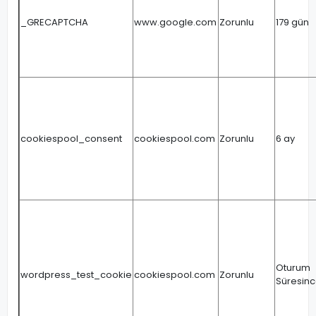
_GRECAPTCHA
www.google.com
Zorunlu
179 gün
cookiespool_consent
cookiespool.com
Zorunlu
6 ay
Oturum
wordpress_test_cookie
cookiespool.com
Zorunlu
Süresin