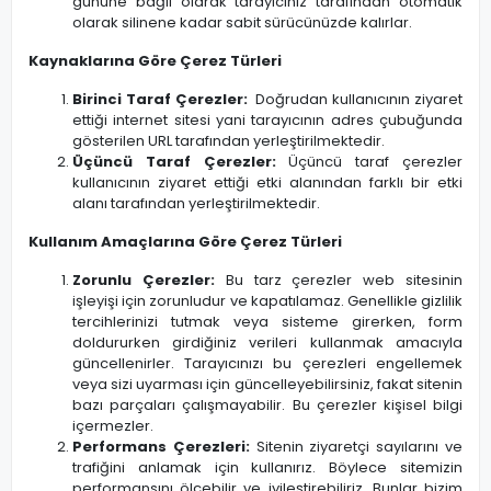
gününe bağlı olarak tarayıcınız tarafından otomatik
olarak silinene kadar sabit sürücünüzde kalırlar.
Kaynaklarına Göre Çerez Türleri
Birinci Taraf Çerezler:
Doğrudan kullanıcının ziyaret
ettiği internet sitesi yani tarayıcının adres çubuğunda
gösterilen URL tarafından yerleştirilmektedir.
Üçüncü Taraf Çerezler:
Üçüncü taraf çerezler
kullanıcının ziyaret ettiği etki alanından farklı bir etki
alanı tarafından yerleştirilmektedir.
Kullanım Amaçlarına Göre Çerez Türleri
Zorunlu Çerezler:
Bu tarz çerezler web sitesinin
işleyişi için zorunludur ve kapatılamaz. Genellikle gizlilik
tercihlerinizi tutmak veya sisteme girerken, form
doldururken girdiğiniz verileri kullanmak amacıyla
güncellenirler. Tarayıcınızı bu çerezleri engellemek
veya sizi uyarması için güncelleyebilirsiniz, fakat sitenin
bazı parçaları çalışmayabilir. Bu çerezler kişisel bilgi
içermezler.
Performans Çerezleri:
Sitenin ziyaretçi sayılarını ve
trafiğini anlamak için kullanırız. Böylece sitemizin
performansını ölçebilir ve iyileştirebiliriz. Bunlar bizim