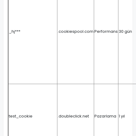
_hj***
.cookiespool.com
Performans
30 gün
test_cookie
.doubleclick.net
Pazarlama
1 yıl