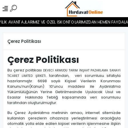
 AVANTAJLARIMIZ VE ÖZEL İSKONTOLARIMIZDAN HEMEN FAYDALANIN. MEM
Çerez Politikası
Çerez Politikası
Bu çerez politikası
DEVECİ ARMUDU TARIM İNŞAAT PAZARLAMA SANAYİ
. tarafından, veri sorumlusu sıfatıyla
TİCARET LİMİTED ŞİRKETİ
hazırlanmıştır. 6698 sayılı Kişisel Verilerin Korunması
Kanunu’nun(Kanun) 10’uncu maddesi ile Aydınlatma
Yükümlülüğünün Yerine Getirilmesinde Uyulacak Usul ve
Esaslar Hakkında Tebliğ kapsamında veri sorumlusu
tarafından oluşturulmuştur.
Bu Çerez Aydınlatma metninin amacı, internet sitemizde
kullanılan çerezlerin cihazınıza yerleştirilmesi aracılığıyla
otomatik yolla elde edilen kişisel verilerin işlenmesine ilişkin