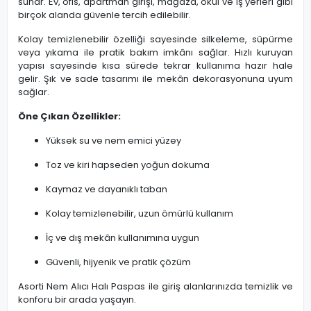
sunar. Ev, ofis, apartman girişi, mağaza, okul ve iş yerleri gibi
birçok alanda güvenle tercih edilebilir.
Kolay temizlenebilir özelliği sayesinde silkeleme, süpürme
veya yıkama ile pratik bakım imkânı sağlar. Hızlı kuruyan
yapısı sayesinde kısa sürede tekrar kullanıma hazır hale
gelir. Şık ve sade tasarımı ile mekân dekorasyonuna uyum
sağlar.
Öne Çıkan Özellikler:
Yüksek su ve nem emici yüzey
Toz ve kiri hapseden yoğun dokuma
Kaymaz ve dayanıklı taban
Kolay temizlenebilir, uzun ömürlü kullanım
İç ve dış mekân kullanımına uygun
Güvenli, hijyenik ve pratik çözüm
Asorti Nem Alıcı Halı Paspas ile giriş alanlarınızda temizlik ve
konforu bir arada yaşayın.