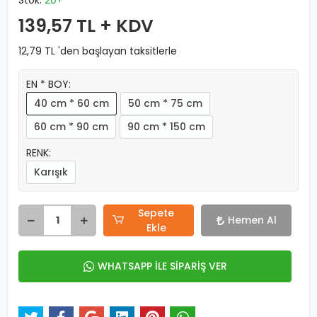
Stok:
20+
139,57 TL + KDV
12,79 TL 'den başlayan taksitlerle
EN * BOY:
40 cm * 60 cm
50 cm * 75 cm
60 cm * 90 cm
90 cm * 150 cm
RENK:
Karışık
Sepete
Hemen Al
Ekle
WHATSAPP İLE SİPARİŞ VER